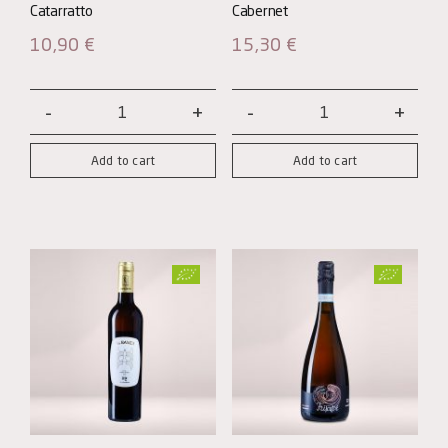
10,90
€
15,30
€
Ramà
Note
Bianco
Nere
Add to cart
Add to cart
quantity
-
Cabernet
quantity