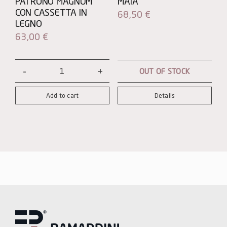
PATRONO MAGNUM
MAIA
CON CASSETTA IN
68,50
€
LEGNO
63,00
€
OUT OF STOCK
Patrono
Magnum
Add to cart
Details
con
Cassetta
in
Legno
quantity