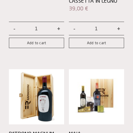
CASSETTA IN LEGNO
39,00
€
Pandora
Nero
quantity
d'Avola
Add to cart
Add to cart
Magnum
con
Cassetta
in
Legno
quantity