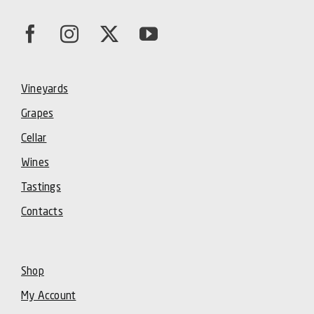
Vineyards
Grapes
Cellar
Wines
Tastings
Contacts
Shop
My Account