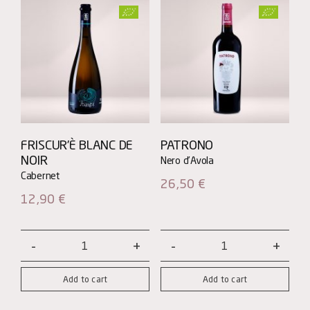
FRISCUR’È BLANC DE
PATRONO
NOIR
26,50
€
12,90
€
Friscur’è
Patrono
BLANC
quantity
Add to cart
Add to cart
DE