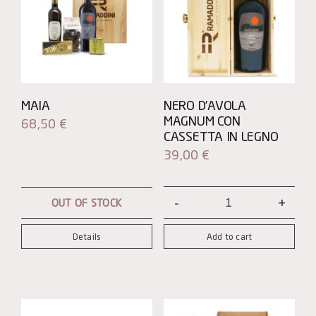
MAIA
NERO D’AVOLA
MAGNUM CON
68,50
€
CASSETTA IN LEGNO
39,00
€
OUT OF STOCK
Nero
d'Avola
Details
Add to cart
Magnum
con
Cassetta