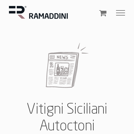
Salta
al
contenuto
Vitigni Siciliani
Autoctoni