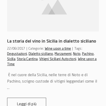
La storia del vino in Sicilia in dialetto siciliano
22/06/2017
|
Categorie:
Wine upon a time
|
Tags:
Degustazioni
,
Dialetto siciliano
,
Marzamemi
,
Noto
,
Pachino
,
Sicilia
,
Storia Cantina
,
Vitigni Siciliani Autoctoni
,
Wine upon a
Time
 È nel cuore della Sicilia, nelle terre di Noto e di 
Pachino, scrigno custode di vitigni leggendari come il 
...
Leggi di più