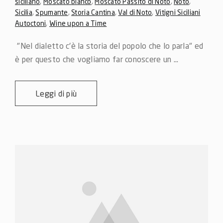
siciliano
,
Moscato bianco
,
Moscato Passito di Noto
,
Noto
,
Sicilia
,
Spumante
,
Storia Cantina
,
Val di Noto
,
Vitigni Siciliani
Autoctoni
,
Wine upon a Time
 "Nel dialetto c'è la storia del popolo che lo parla" ed 
è per questo che vogliamo far conoscere un ...
Leggi di più