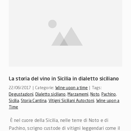
La storia del vino in Sicilia in dialetto siciliano
22/06/2017
|
Categorie:
Wine upon a time
|
Tags:
Degustazioni
,
Dialetto siciliano
,
Marzamemi
,
Noto
,
Pachino
,
Sicilia
,
Storia Cantina
,
Vitigni Siciliani Autoctoni
,
Wine upon a
Time
 È nel cuore della Sicilia, nelle terre di Noto e di 
Pachino, scrigno custode di vitigni leggendari come il 